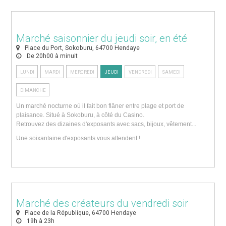
Marché saisonnier du jeudi soir, en été
Place du Port, Sokoburu, 64700 Hendaye
De 20h00 à minuit
LUNDI
MARDI
MERCREDI
JEUDI
VENDREDI
SAMEDI
DIMANCHE
Un marché nocturne où il fait bon flâner entre plage et port de
plaisance. Situé à Sokoburu, à côté du Casino.
Retrouvez des dizaines d'exposants avec sacs, bijoux, vêtement...
Une soixantaine d'exposants vous attendent !
Marché des créateurs du vendredi soir
Place de la République, 64700 Hendaye
19h à 23h