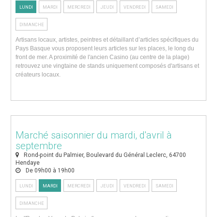
LUNDI
MARDI
MERCREDI
JEUDI
VENDREDI
SAMEDI
DIMANCHE
Artisans locaux, artistes, peintres et détaillant d’articles spécifiques du
Pays Basque vous proposent leurs articles sur les places, le long du
front de mer. A proximité de l'ancien Casino (au centre de la plage)
retrouvez une vingtaine de stands uniquement composés d'artisans et
créateurs locaux.
Marché saisonnier du mardi, d'avril à
septembre
Rond-point du Palmier, Boulevard du Général Leclerc, 64700
Hendaye
De 09h00 à 19h00
LUNDI
MARDI
MERCREDI
JEUDI
VENDREDI
SAMEDI
DIMANCHE