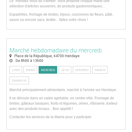
Le "Rendez-Vous du Palmier" vous propose chaque mardi une
sélection d'articles souvenirs, de produits gastronomiques...
Espadrilles, fromage de brebis, bijoux, couronnes de fleurs, pâté,
savon ou encore sacs, textile... faites votre choix !
Marché hebdomadaire du mercredi
Place de la République, 64700 Hendaye
De 8h00 à 13h00
LUNDI
MARDI
MERCREDI
JEUDI
VENDREDI
SAMEDI
DIMANCHE
Marché principalement alimentaire, marché à l'année sur Hendaye.
Il se déroule dans un cadre agréable, en centre-ville. Fromage de
brebis, gâteaux basques, fruits et légumes, olives, rôtisserie, traiteur
avec des produits locaux... Bon appétit !
Contacter les services de la Mairie pour y participer.