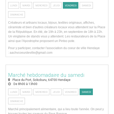
LUNDI
MARDI
MERCREDI
JEUDI
VENDREDI
SAMEDI
DIMANCHE
Créateurs et artisans locaux, bijoux, textiles originaux, affiches,
céramiste et bien d'autres créateurs locaux vous attendent sur la Place
de la République. En été, de 19h à 23h, en septembre de 18h à 22h.
Un vingtaine de stands vous y attendent. Les restaurateurs de la Place
ainsi que l'Apostrophe proposent un Pintxo pote.
Pour y participer, contacter l'association du coeur de ville Hendaye
: aachvcoeurdeville@gmail.com
Marché hebdomadaire du samedi
Place du Port, Sokoburu, 64700 Hendaye
De 8h00 à 13h00
LUNDI
MARDI
MERCREDI
JEUDI
VENDREDI
SAMEDI
DIMANCHE
Marché principalement alimentaire, qui a lieu toute l'année. On peut y
trouver toutes les saveurs du Pays Basque...