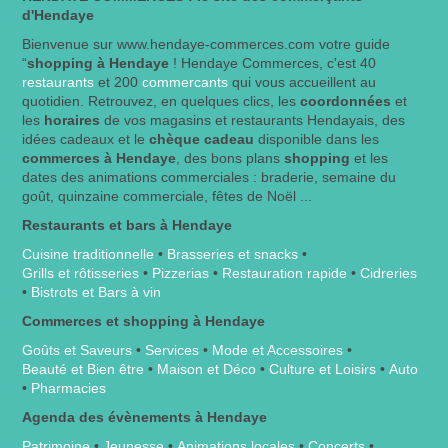
d'Hendaye
Bienvenue sur www.hendaye-commerces.com votre guide
“
shopping à Hendaye
! Hendaye Commerces, c'est 40
restaurants
et 200
commercants
qui vous accueillent au
quotidien. Retrouvez, en quelques clics, les
coordonnées
et
les
horaires
de vos magasins et restaurants Hendayais, des
idées cadeaux et le
chèque cadeau
disponible dans les
commerces à Hendaye
, des bons plans
shopping
et les
dates des animations commerciales : braderie, semaine du
goût, quinzaine commerciale, fêtes de Noël ...
Restaurants et bars à Hendaye
Cuisine traditionnelle
•
Brasseries et snacks
•
Grills et rôtisseries
•
Pizzerias
•
Restauration rapide
•
Cidreries
•
Bistrots et Bars à vin
Commerces et shopping à Hendaye
Goûts et Saveurs
•
Services
•
Mode et Accessoires
•
Beauté et Bien être
•
Maison et Déco
•
Culture et Loisirs
•
Auto
•
Pharmacies
Agenda des évènements à Hendaye
Patrimoine
•
Jeunesse
•
Animations locales
•
Concerts
•