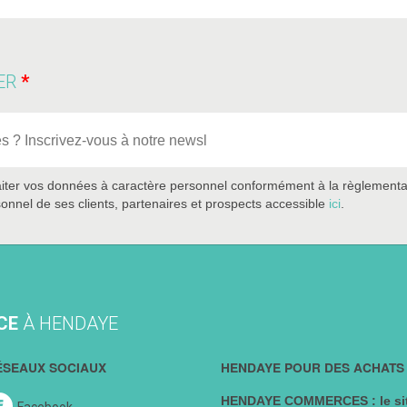
ER
iter vos données à caractère personnel conformément à la règlementatio
onnel de ses clients, partenaires et prospects accessible
ici
.
CE
À HENDAYE
ÉSEAUX SOCIAUX
HENDAYE POUR DES ACHATS 
HENDAYE COMMERCES : le sit