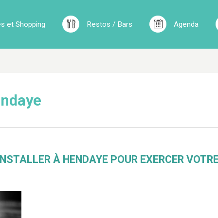
 et Shopping
Restos / Bars
Agenda
endaye
NSTALLER À HENDAYE POUR EXERCER VOTR