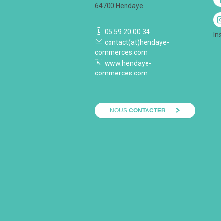
64700 Hendaye
05 59 20 00 34
In
contact(at)hendaye-
commerces.com
www.hendaye-
commerces.com
NOUS
CONTACTER