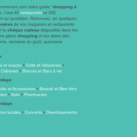
mmerces.com votre guide “
shopping à
, c'est 40
restaurants
et 200
nt au quotidien. Retrouvez, en quelques
oraires
de vos magasins et restaurants
t le
chèque cadeau
disponible dans les
ons plans
shopping
et les dates des
rie, semaine du goût, quinzaine
e
s et snacks
•
Grills et rôtisseries
•
•
Cidreries
•
Bistrots et Bars à vin
ndaye
de et Accessoires
•
Beauté et Bien être
sirs
•
Auto
•
Pharmacies
endaye
ons locales
•
Concerts
•
Divertissements