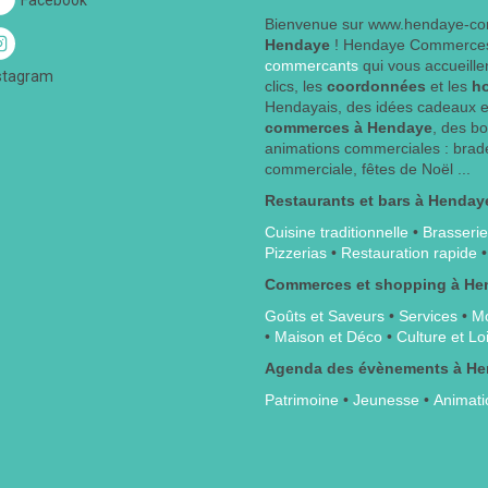
Facebook
Bienvenue sur www.hendaye-co
Hendaye
! Hendaye Commerces
commercants
qui vous accueille
stagram
clics, les
coordonnées
et les
h
Hendayais, des idées cadeaux e
commerces à Hendaye
, des b
animations commerciales : brade
commerciale, fêtes de Noël ...
Restaurants et bars à Henday
Cuisine traditionnelle
•
Brasserie
Pizzerias
•
Restauration rapide
Commerces et shopping à He
Goûts et Saveurs
•
Services
•
Mo
•
Maison et Déco
•
Culture et Loi
Agenda des évènements à H
Patrimoine
•
Jeunesse
•
Animati