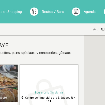
 et Shopping
Restos / Bars
Agenda
Rub
AYE
uettes, pains spéciaux, viennoiseries, gâteaux
Boulangerie Ogi etchea
cepté
Centre commercial de la Bidassoa R.N.
111