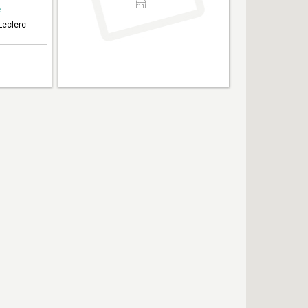
e
Leclerc