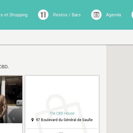
 et Shopping
Restos / Bars
Agenda
 CBD.
The CBD House
97 Boulevard du Général de Gaulle