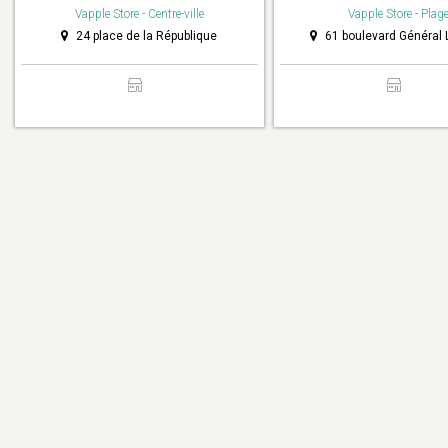
Vapple Store - Centre-ville
Vapple Store - Plag
24 place de la République
61 boulevard Général 