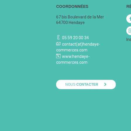
COORDONNÉES
R
67 bis Boulevard de la Mer
64700 Hendaye
05 59 20 00 34
In
contact(at)hendaye-
commerces.com
www.hendaye-
commerces.com
NOUS
CONTACTER