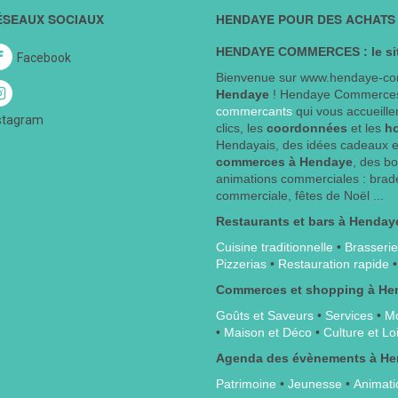
ÉSEAUX SOCIAUX
HENDAYE POUR DES ACHATS 
HENDAYE COMMERCES : le sit
Facebook
Bienvenue sur www.hendaye-co
Hendaye
! Hendaye Commerces
commercants
qui vous accueille
stagram
clics, les
coordonnées
et les
h
Hendayais, des idées cadeaux e
commerces à Hendaye
, des b
animations commerciales : brade
commerciale, fêtes de Noël ...
Restaurants et bars à Henday
Cuisine traditionnelle
•
Brasserie
Pizzerias
•
Restauration rapide
Commerces et shopping à He
Goûts et Saveurs
•
Services
•
Mo
•
Maison et Déco
•
Culture et Loi
Agenda des évènements à H
Patrimoine
•
Jeunesse
•
Animati