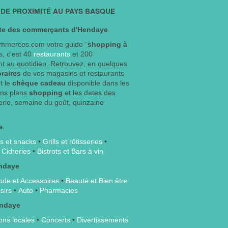
DE PROXIMITÉ AU PAYS BASQUE
e des commerçants d'Hendaye
mmerces.com votre guide “
shopping à
, c'est 40
restaurants
et 200
nt au quotidien. Retrouvez, en quelques
oraires
de vos magasins et restaurants
t le
chèque cadeau
disponible dans les
ons plans
shopping
et les dates des
rie, semaine du goût, quinzaine
e
s et snacks
•
Grills et rôtisseries
•
•
Cidreries
•
Bistrots et Bars à vin
ndaye
de et Accessoires
•
Beauté et Bien être
sirs
•
Auto
•
Pharmacies
endaye
ons locales
•
Concerts
•
Divertissements