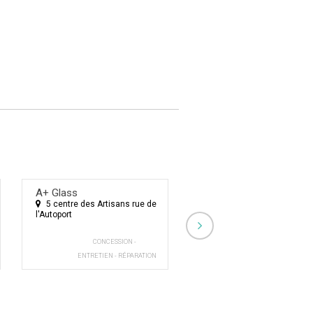
Escape Game - "Les
A+ Glass
mystères …
5 centre des Artisans rue de
26 Rue de l'Église
l'Autoport
CONCESSION -
ESCAPES GAME
ENTRETIEN - RÉPARATION