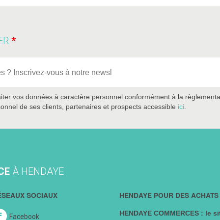
ER
iter vos données à caractère personnel conformément à la règlementatio
onnel de ses clients, partenaires et prospects accessible
ici
.
CE
À HENDAYE
ÉSEAUX SOCIAUX
HENDAYE POUR DES ACHATS 
HENDAYE COMMERCES : le sit
Facebook