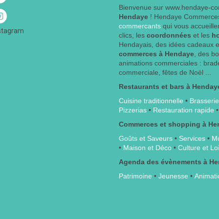
Bienvenue sur www.hendaye-co
Hendaye
! Hendaye Commerces
commercants
qui vous accueille
stagram
clics, les
coordonnées
et les
h
Hendayais, des idées cadeaux e
commerces à Hendaye
, des b
animations commerciales : brade
commerciale, fêtes de Noël ...
Restaurants et bars à Henday
Cuisine traditionnelle
•
Brasserie
Pizzerias
•
Restauration rapide
Commerces et shopping à He
Goûts et Saveurs
•
Services
•
Mo
•
Maison et Déco
•
Culture et Loi
Agenda des évènements à H
Patrimoine
•
Jeunesse
•
Animati