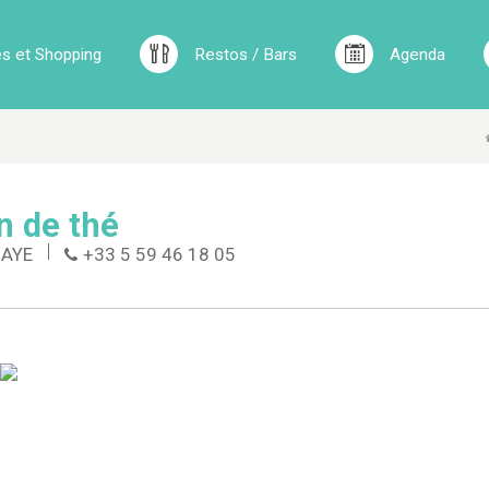
 et Shopping
Restos / Bars
Agenda
n de thé
DAYE
+33 5 59 46 18 05