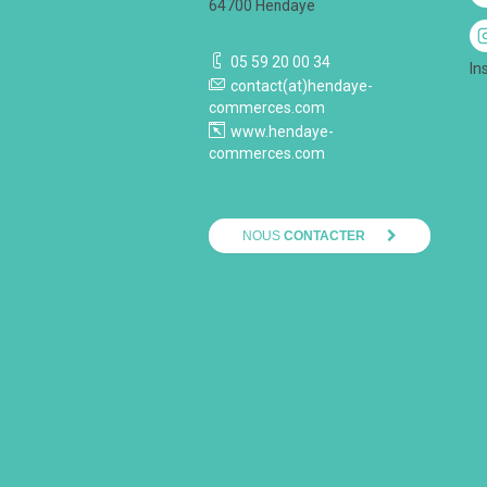
64700 Hendaye
05 59 20 00 34
In
contact(at)hendaye-
commerces.com
www.hendaye-
commerces.com
NOUS
CONTACTER