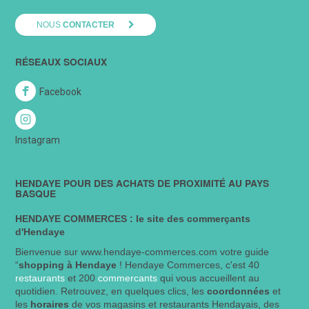
NOUS
CONTACTER
RÉSEAUX SOCIAUX
Facebook
Instagram
HENDAYE POUR DES ACHATS DE PROXIMITÉ AU PAYS
BASQUE
HENDAYE COMMERCES : le site des commerçants
d'Hendaye
Bienvenue sur www.hendaye-commerces.com votre guide
“
shopping à Hendaye
! Hendaye Commerces, c'est 40
restaurants
et 200
commercants
qui vous accueillent au
quotidien. Retrouvez, en quelques clics, les
coordonnées
et
les
horaires
de vos magasins et restaurants Hendayais, des