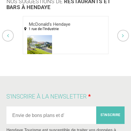
NOS SUGGESTIONS DE
RESTAURANTS ET
BARS À HENDAYE
McDonald's Hendaye
Bras
1 rue de l'Industrie
1 Ru
RESTAURATION RAPIDE
BRAS
S'INSCRIRE À LA NEWSLETTER
S'INSCRIRE
Hendaye Tourisme est susceptible de traiter vos données à