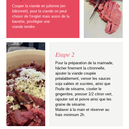
Couper la viande en julienne (en
bâtonnet), pour la viande on peut
choisir de l'onglet mais aussi de la
bavette, privilégier une
viande tendre.
Etape 2
Pour la préparation de la marinade,
hâcher finement la citronnelle,
ajouter la viande coupée
préalablement, verser les sauces
soja salées et sucrées, ainsi que
l'huile de sésame, ciseler le
gingembre, presser 1/2 citron vert,
rajouter sel et poivre ainsi que les
graine de sésame.
Malaxer à la main et réserver au
frais minimum 2h.