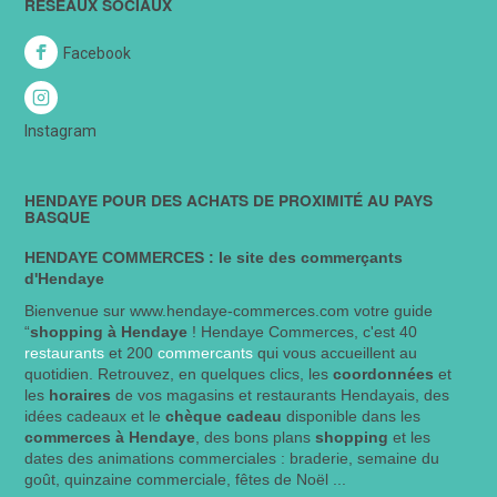
RÉSEAUX SOCIAUX
Facebook
Instagram
HENDAYE POUR DES ACHATS DE PROXIMITÉ AU PAYS
BASQUE
HENDAYE COMMERCES : le site des commerçants
d'Hendaye
Bienvenue sur www.hendaye-commerces.com votre guide
“
shopping à Hendaye
! Hendaye Commerces, c'est 40
restaurants
et 200
commercants
qui vous accueillent au
quotidien. Retrouvez, en quelques clics, les
coordonnées
et
les
horaires
de vos magasins et restaurants Hendayais, des
idées cadeaux et le
chèque cadeau
disponible dans les
commerces à Hendaye
, des bons plans
shopping
et les
dates des animations commerciales : braderie, semaine du
goût, quinzaine commerciale, fêtes de Noël ...