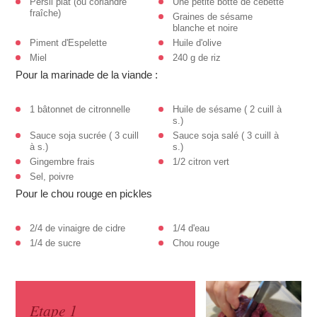
Persil plat (ou coriandre
Une petite botte de cebette
fraîche)
Graines de sésame
blanche et noire
Piment d'Espelette
Huile d'olive
Miel
240 g de riz
Pour la marinade de la viande :
1 bâtonnet de citronnelle
Huile de sésame ( 2 cuill à
s.)
Sauce soja sucrée ( 3 cuill
Sauce soja salé ( 3 cuill à
à s.)
s.)
Gingembre frais
1/2 citron vert
Sel, poivre
Pour le chou rouge en pickles
2/4 de vinaigre de cidre
1/4 d'eau
1/4 de sucre
Chou rouge
Etape 1